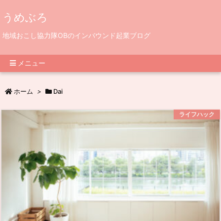
うめぶろ
地域おこし協力隊OBのインバウンド起業ブログ
メニュー
ホーム
>
Dai
ライフハック