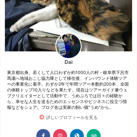
Dai
東京都出身。若くして人口わずか約1000人の村・岐阜県下呂市
馬瀬へ地域おこし協力隊として移住後、インバウンド体験ツア
ーの事業化に着手。わずか2年で年間ツアー本数約200本、全国
の体験トップ10入りなどを果たす。現在はツアーガイド兼ウェ
ブクリエイターとして活動中で、うめぶろでは日々の経験か
ら、幸せな人生を送るためのエッセンスやビジネスに役立つ情
報などをシェア。ブログ名は実家の飼い猫"うめ"から。
詳しいプロフィールを見る