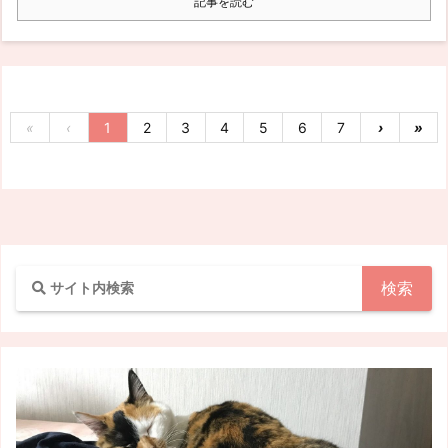
記事を読む
«
‹
1
2
3
4
5
6
7
›
»