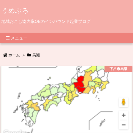
うめぶろ
地域おこし協力隊OBのインバウンド起業ブログ
メニュー
ホーム
>
馬瀬
下呂市馬瀬