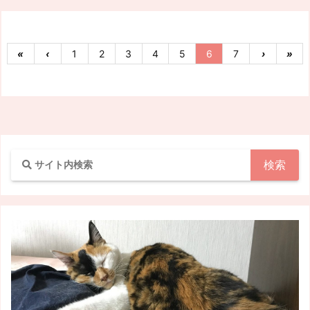
«
‹
1
2
3
4
5
6
7
›
»