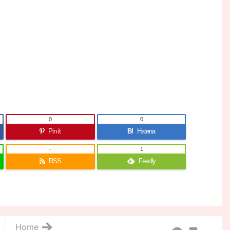
0
0
Pin it
B!
Hatena
-
1
RSS
Feedly
Home