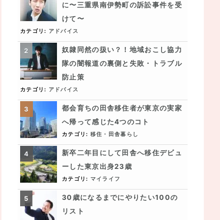
に〜三重県南伊勢町の訴訟事件を受
けて〜
カテゴリ:
アドバイス
奴隷同然の扱い？！地域おこし協力
隊の闇報道の裏側と失敗・トラブル
防止策
カテゴリ:
アドバイス
都会育ちの田舎移住者が東京の実家
へ帰って感じた4つのコト
カテゴリ:
移住・田舎暮らし
新卒二年目にして田舎へ移住デビュ
ーした東京出身23歳
カテゴリ:
マイライフ
30歳になるまでにやりたい100の
リスト