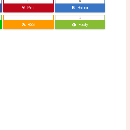
0
0
Pin it
B!
Hatena
-
1
RSS
Feedly