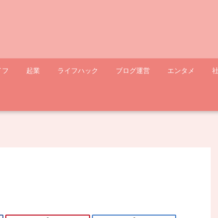
イフ
起業
ライフハック
ブログ運営
エンタメ