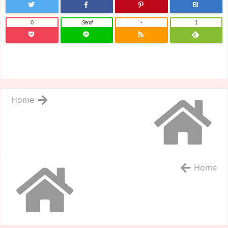
B!
0
Send
-
1
Home
Home