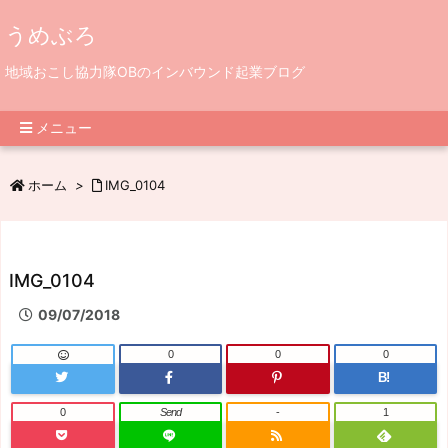
うめぶろ
地域おこし協力隊OBのインバウンド起業ブログ
メニュー
ホーム
>
IMG_0104
IMG_0104
09/07/2018
0
0
0
B!
0
Send
-
1