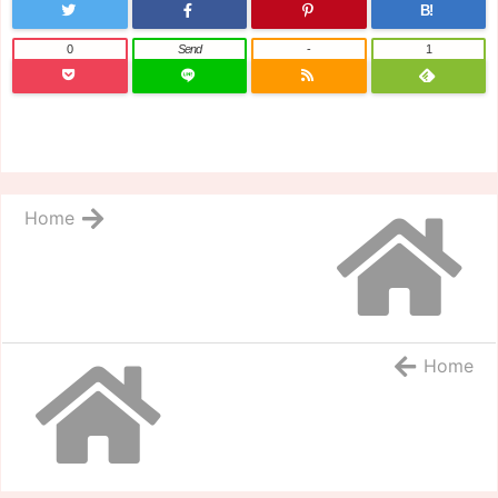
B!
0
Send
-
1
Home
Home