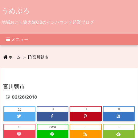
うめぶろ
地域おこし協力隊OBのインバウンド起業ブログ
メニュー
ホーム
>
宮川朝市
宮川朝市
02/26/2018
0
0
0
B!
0
Send
-
1