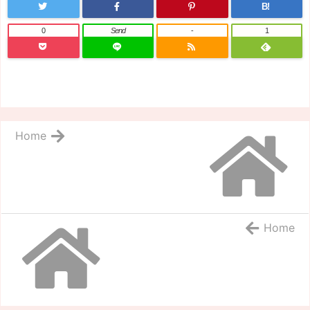
B!
0
Send
-
1
Home
Home