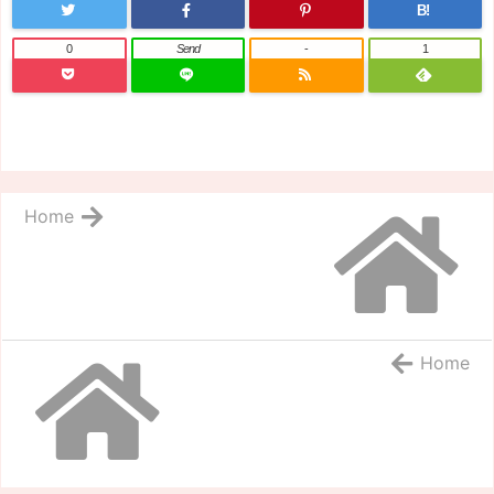
B!
0
Send
-
1
Home
Home