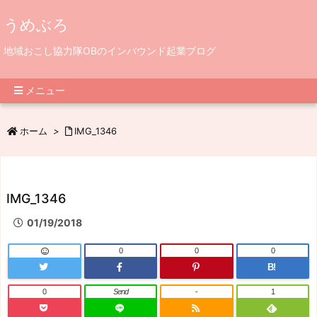
うめぶろ
地域おこし協力隊OBのインバウンド起業ブログ
メニュー
ホーム
>
IMG_1346
IMG_1346
01/19/2018
0
0
0
B!
0
Send
-
1