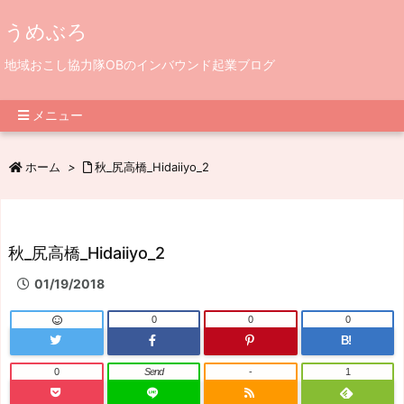
うめぶろ
地域おこし協力隊OBのインバウンド起業ブログ
メニュー
ホーム
>
秋_尻高橋_Hidaiiyo_2
秋_尻高橋_Hidaiiyo_2
01/19/2018
0
0
0
B!
0
Send
-
1