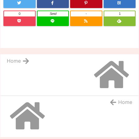
B!
0
Send
-
1
Home
Home