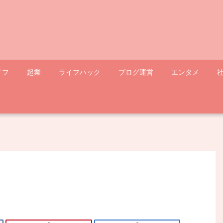
イフ
起業
ライフハック
ブログ運営
エンタメ