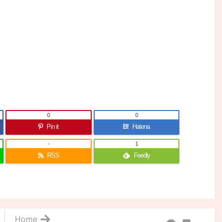
0
0
Pin it
B!
Hatena
-
1
RSS
Feedly
Home