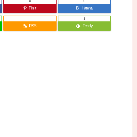
0
0
Pin it
B!
Hatena
-
1
RSS
Feedly