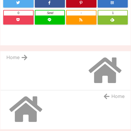
B!
0
Send
-
1
Home
Home