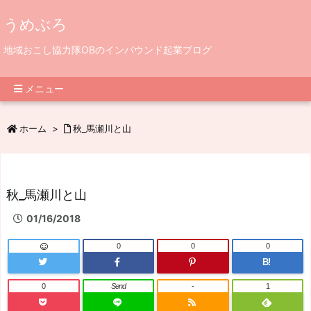
うめぶろ
地域おこし協力隊OBのインバウンド起業ブログ
メニュー
ホーム
>
秋_馬瀬川と山
秋_馬瀬川と山
01/16/2018
0
0
0
B!
0
Send
-
1