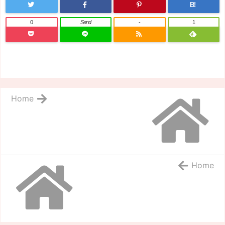
B!
0
Send
-
1
Home
Home