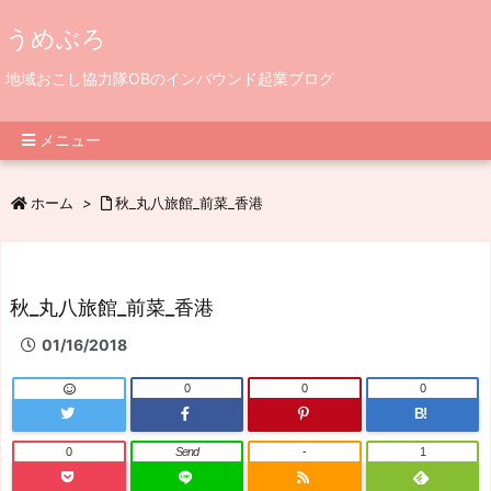
うめぶろ
地域おこし協力隊OBのインバウンド起業ブログ
メニュー
ホーム
>
秋_丸八旅館_前菜_香港
秋_丸八旅館_前菜_香港
01/16/2018
0
0
0
B!
0
Send
-
1