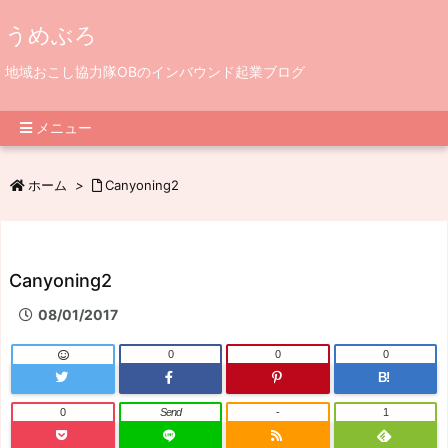
うめぶろ
地域おこし協力隊OBのインバウンド起業ブログ
メニュー
ホーム
>
Canyoning2
Canyoning2
08/01/2017
0
0
0
B!
0
Send
-
1