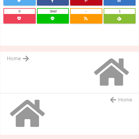
B!
0
Send
-
1
Home
Home