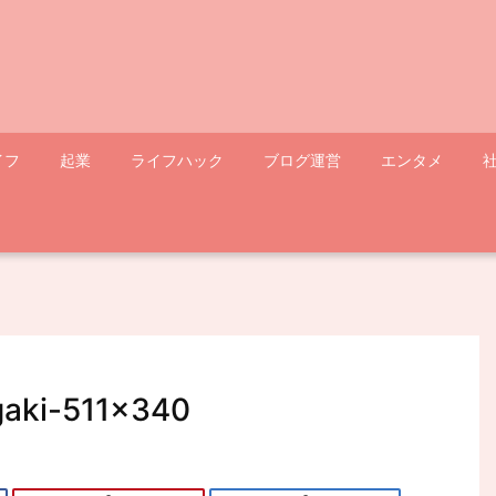
イフ
起業
ライフハック
ブログ運営
エンタメ
gaki-511×340