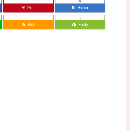
0
0
Pin it
B!
Hatena
-
1
RSS
Feedly