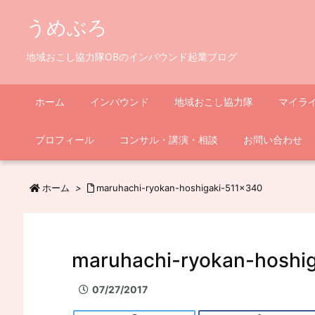
うめぶろ
地域おこし協力隊OBのインバウンド起業ブログ
ホーム
インバウンド
地域おこし協力隊
マイラ
プロフィール
コンサル・講演・相談
お問い合わせ
ホーム
>
maruhachi-ryokan-hoshigaki-511×340
maruhachi-ryokan-hoshi
07/27/2017