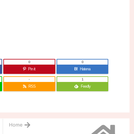
0
0
Pin it
B!
Hatena
-
1
RSS
Feedly
Home