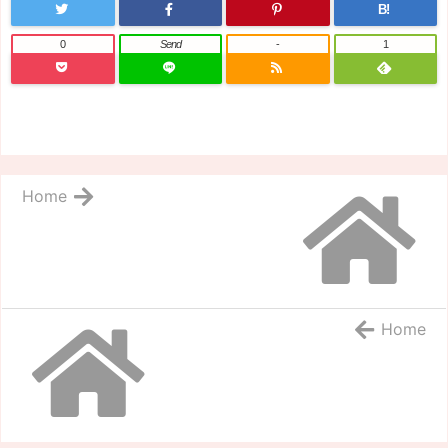
B!
0
Send
-
1
Home
Home